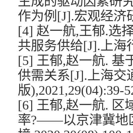
生成的驱动因素研
作为例
[J].
宏观经济
[4]
赵一航
,
王郁
.
选
共服务供给
[J].
上海
[5]
王郁
,
赵一航
.
基
供需关系
[J].
上海交
版
),2021,29(04):39-5
[6]
王郁
,
赵一航
.
区
率
?——
以京津冀地