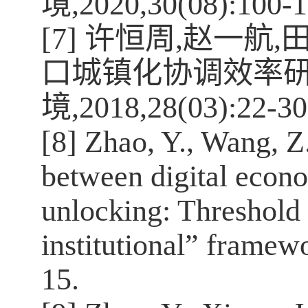
境
,2020,30(08):100-1
[7]
许恒周
,
赵一航
,
口城镇化协调效率
境
,2018,28(03):22-30
[8] Zhao, Y., Wang, Z
between digital econ
unlocking: Threshold 
institutional” framew
15.