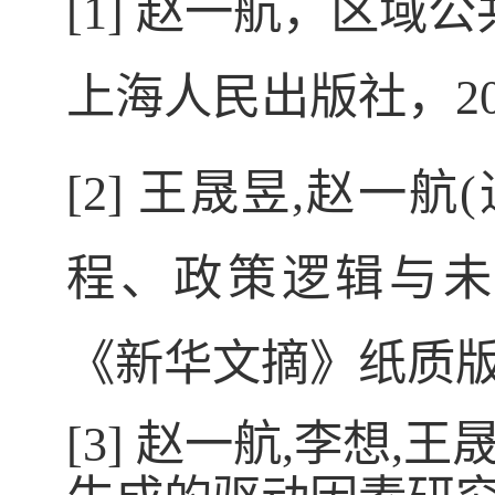
[1] 赵一航，区
上海人民出版社，
2
[2] 王晟昱
,
赵一航
(
程、政策逻辑与
《新华文摘》纸质
[3]
赵一航
,
李想
,
王