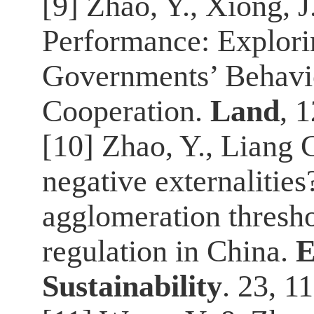
[9] Zhao, Y., Xiong, 
Performance: Explori
Governments’ Behavi
Cooperation.
Land
, 
[10] Zhao, Y., Liang 
negative externalities
agglomeration thresho
regulation in China.
E
Sustainability
. 23, 1