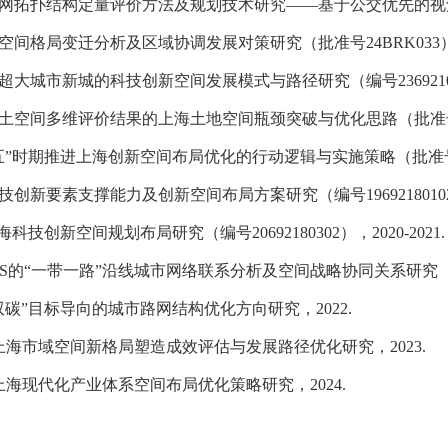
网拓扑结构定量评价方法及规划技术研究——基于公交优先的视
空间格局变迁分析及区域协调发展对策研究（批准号
24BRK033
超大城市新城的科技创新空间发展模式与路径研究（编号
236921
土空间多维评价结果的上海土地空间瓶颈突破与优化思路（批准
时期推进上海创新空间布局优化的行动逻辑与实施策略（批准号20
技创新要素支撑能力及创新空间布局方案研究（编号
1969218010
上海科技创新空间规划布局研究（编号
20692180302
），
2020-2021
.
S
的“一带一路”沿线城市网络联系分析及空间战略协同关系研究
双碳”目标导向的城市路网结构优化方向研究，
2022
.
上海市域空间新格局塑造成效评估与发展路径优化研究，
2023
.
上海现代化产业体系空间布局优化策略研究，
2024
.