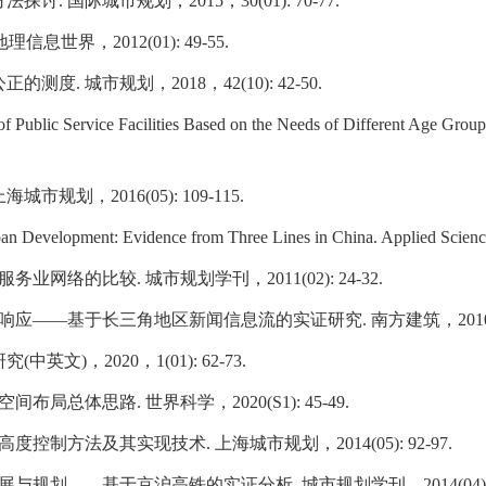
方法探讨
.
国际城市规划，
2015
，
30(01): 70-77.
地理信息世界，
2012(01): 49-55.
公正的测度
.
城市规划，
2018
，
42(10): 42-50.
f Public Service Facilities Based on the Needs of Different Age Group
上海城市规划，
2016(05): 109-115.
ban Development: Evidence from Three Lines in China. Applied Scienc
服务业网络的比较
.
城市规划学刊，
2011(02): 24-32.
响应——基于长三角地区新闻信息流的实证研究
.
南方建筑，
201
研究
(
中英文
)
，
2020
，
1(01): 62-73.
空间布局总体思路
.
世界科学，
2020(S1): 45-49.
高度控制方法及其实现技术
.
上海城市规划，
2014(05): 92-97.
展与规划——基于京沪高铁的实证分析
.
城市规划学刊，
2014(04)