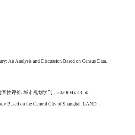
ntury: An Analysis and Discussion Based on Census Data.
适宜性评价
.
城市规划学刊，
2020(04): 43-50.
 Study Based on the Central City of Shanghai. LAND
，