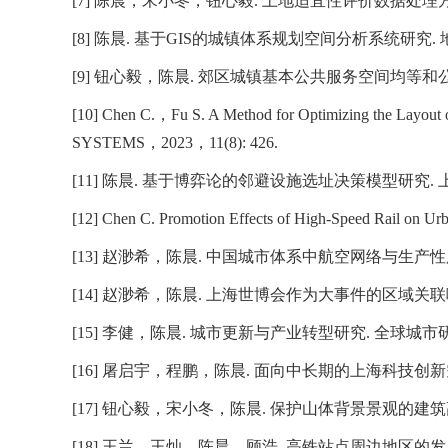
[7]
陈晨，宋小冬，钮心毅
.
土地适宜性评价数据处理
[8]
陈晨
.
基于
GIS
的城镇体系规划空间分析系统研究
.
[9]
钮心毅，陈晨
.
郊区城镇基本公共服务空间均等和
[10] Chen C.
，
Fu S. A Method for Optimizing the Layout o
SYSTEMS
，
2023
，
11(8): 426.
[11]
陈晨
.
基于博弈论的邻避设施选址决策模型研究
.
[12] Chen C. Promotion Effects of High-Speed Rail on Ur
[13]
赵渺希，陈晨
.
中国城市体系中航空网络与生产性
[14]
赵渺希，陈晨
.
上海世博会作为大事件的区域关联
[15]
李健，陈晨
.
城市更新与产业转型研究
.
全球城市
[16]
屠启宇，程鹏，陈晨
.
面向中长期的上海科技创新
[17]
钮心毅，宋小冬，陈晨
.
保护山体背景景观的建筑
[18]
王兰，王灿，陈晨，顾浩
.
高铁站点周边地区的发