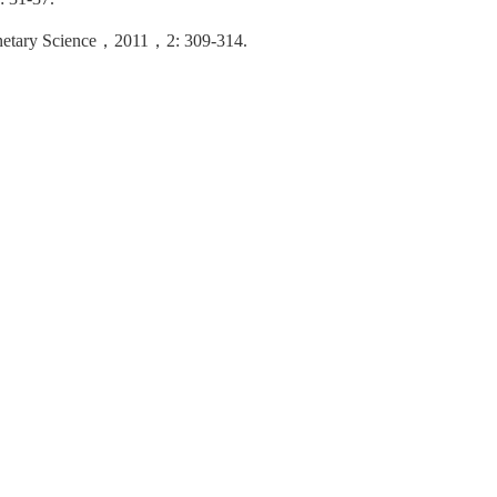
netary Science
，
2011
，
2: 309-314.