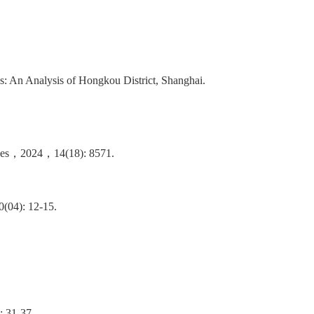
s: An Analysis of Hongkou District, Shanghai.
es
，
2024
，
14(18): 8571.
0(04): 12-15.
: 31-37.